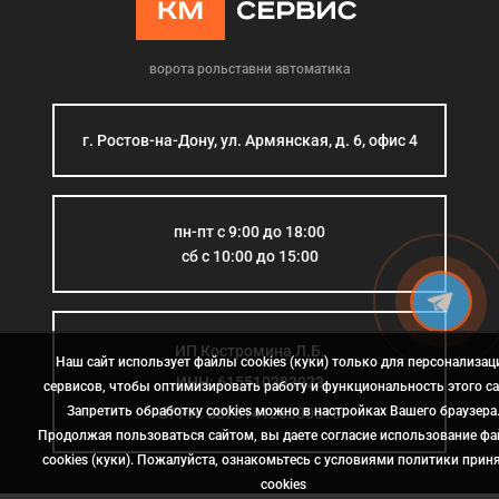
ворота рольставни автоматика
г. Ростов-на-Дону, ул. Армянская, д. 6, офис 4
пн-пт с 9:00 до 18:00
сб с 10:00 до 15:00
ИП Костромина Л.Б.
Наш сайт использует файлы cookies (куки) только для персонализац
ИНН: 615510383923
сервисов, чтобы оптимизировать работу и функциональность этого са
Запретить обработку cookies можно в настройках Вашего браузера
ОГРН: 307614126000015
Продолжая пользоваться сайтом, вы даете согласие использование ф
cookies (куки). Пожалуйста, ознакомьтесь с условиями политики прин
сookies