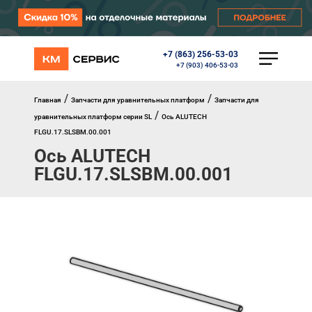
+7 (863) 256-53-03
КАТАЛОГ
+7 (903) 406-53-03
Ворота
Роллеты
/
/
Главная
Запчасти для уравнительных платформ
Запчасти для
Автоматика
/
уравнительных платформ серии SL
Ось ALUTECH
Перегрузочное оборудование
FLGU.17.SLSBM.00.001
Уличные калитки
Ось ALUTECH
Шлагбаумы
Противопожарные ворота
FLGU.17.SLSBM.00.001
Противопожарные шторы
Внешняя солнцезащита
Комплектующие
Маркизы
Окна, порталы, двери
МЕНЮ
Главная