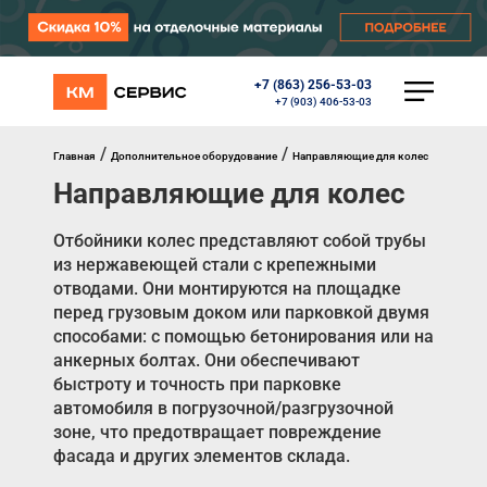
+7 (863) 256-53-03
КАТАЛОГ
+7 (903) 406-53-03
Ворота
Роллеты
/
/
Главная
Дополнительное оборудование
Направляющие для колес
Автоматика
Направляющие для колес
Перегрузочное оборудование
Уличные калитки
Шлагбаумы
Отбойники колес представляют собой трубы
Противопожарные ворота
из нержавеющей стали с крепежными
Противопожарные шторы
отводами. Они монтируются на площадке
Внешняя солнцезащита
перед грузовым доком или парковкой двумя
Комплектующие
способами: с помощью бетонирования или на
Маркизы
анкерных болтах. Они обеспечивают
Окна, порталы, двери
быстроту и точность при парковке
автомобиля в погрузочной/разгрузочной
МЕНЮ
зоне, что предотвращает повреждение
фасада и других элементов склада.
Главная