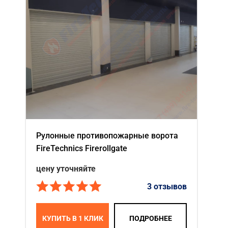
Акции
Примеры работ
Сервис
Ремонт
Кредит
О компании
Рулонные противопожарные ворота
Где купить
FireTechnics Firerollgate
Отзывы
цену уточняйте
Контакты
3 отзывов
КУПИТЬ В 1 КЛИК
ПОДРОБНЕЕ