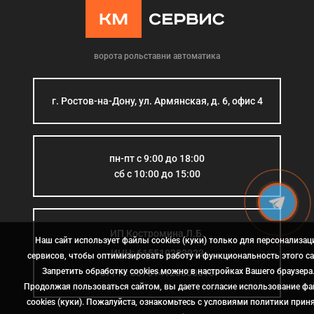
ворота рольставни автоматика
г. Ростов-на-Дону, ул. Армянская, д. 6, офис 4
пн-пт с 9:00 до 18:00
сб с 10:00 до 15:00
ИП Костромина Л.Б.
Наш сайт использует файлы cookies (куки) только для персонализац
ИНН: 615510383923
сервисов, чтобы оптимизировать работу и функциональность этого са
Запретить обработку cookies можно в настройках Вашего браузера
ОГРН: 307614126000015
Продолжая пользоваться сайтом, вы даете согласие использование ф
cookies (куки). Пожалуйста, ознакомьтесь с условиями политики прин