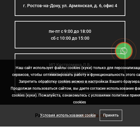
г. Ростов-на-Дону, ул. Армянская, д. 6, офис 4
пн-пт с 9:00 до 18:00
сб с 10:00 до 15:00
ИП Костромина Л.Б.
Наш сайт использует файлы cookies (куки) только для персонализац
ИНН: 615510383923
сервисов, чтобы оптимизировать работу и функциональность этого са
Запретить обработку cookies можно в настройках Вашего браузера
ОГРН: 307614126000015
Продолжая пользоваться сайтом, вы даете согласие использование ф
cookies (куки). Пожалуйста, ознакомьтесь с условиями политики прин
сookies
Разработка сайта
- web-2a.ru
Условия использования cookie
Принять