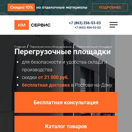
+7 (863) 256-53-03
КАТАЛОГ
+7 (903) 406-53-03
Ворота
Роллеты
Автоматика
/
/
Главная
Перегрузочное оборудование
Перегрузочные площадки
Перегрузочные площадки
Перегрузочное оборудование
Уличные калитки
для безопасности и удобства склада и
Шлагбаумы
производства
Противопожарные ворота
скидки
от 21 000 руб.
Противопожарные шторы
Внешняя солнцезащита
бесплатная доставка
в Ростове-на-Дону
Комплектующие
Маркизы
Бесплатная консультация
Окна, порталы, двери
МЕНЮ
Каталог товаров
Главная