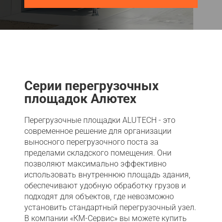
Акции
Примеры работ
Ремонт
Сервис
Серии перегрузочных
площадок Алютех
Кредит
О компании
Перегрузочные площадки ALUTECH - это
современное решение для организации
Где купить
выносного перегрузочного поста за
пределами складского помещения. Они
Отзывы
позволяют максимально эффективно
использовать внутреннюю площадь здания,
Контакты
обеспечивают удобную обработку грузов и
подходят для объектов, где невозможно
установить стандартный перегрузочный узел.
В компании «КМ-Сервис» вы можете купить