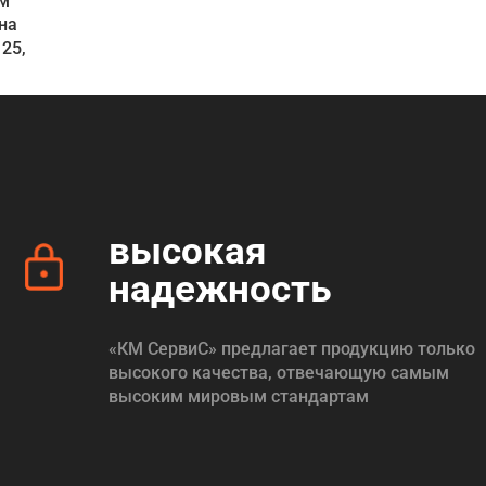
ом
на
25,
высокая
надежность
«КМ СервиС» предлагает продукцию только
высокого качества, отвечающую самым
высоким мировым стандартам