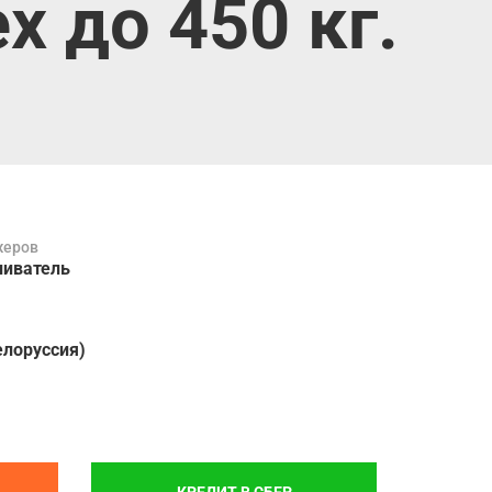
 до 450 кг.
жеров
ливатель
елоруссия)