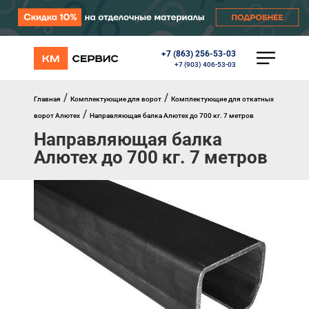
+7 (863) 256-53-03
КАТАЛОГ
+7 (903) 406-53-03
Ворота
Роллеты
/
/
Главная
Комплектующие для ворот
Комплектующие для откатных
Автоматика
/
ворот Алютех
Направляющая балка Алютех до 700 кг. 7 метров
Перегрузочное оборудование
Направляющая балка
Уличные калитки
Шлагбаумы
Алютех до 700 кг. 7 метров
Противопожарные ворота
Противопожарные шторы
Внешняя солнцезащита
Комплектующие
Маркизы
Окна, порталы, двери
МЕНЮ
Главная