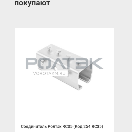
покупают
Соединитель Ролтэк RC35 (Код 254.RC35)
AN-
упр