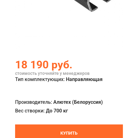
Акции
Примеры работ
Сервис
Ремонт
Кредит
18 190
руб.
О компании
стоимость уточняйте у менеджеров
Тип комплектующих:
Направляющая
Где купить
Отзывы
Производитель:
Алютех (Белоруссия)
Контакты
Вес створки:
До 700 кг
КУПИТЬ