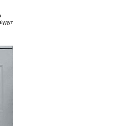
х
будут