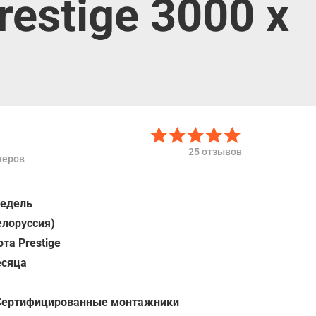
estige 3000 х
25 отзывов
жеров
недель
елоруссия)
та Prestige
есяца
Сертифицированные монтажники