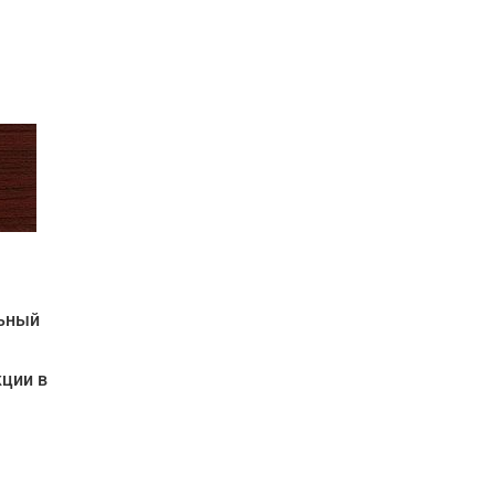
льный
кции в