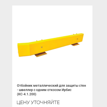
Отбойник металлический для защиты стен
Рам
- швеллер с одним откосом Ирбис
C43
(КС-4.1.200)
цен