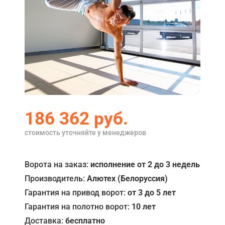
Акции
Примеры работ
Сервис
Ремонт
Кредит
186 362
руб.
О компании
стоимость уточняйте у менеджеров
Где купить
Отзывы
Ворота на заказ:
исполнение от 2 до 3 недель
Производитель:
Алютех (Белоруссия)
Контакты
Гарантия на привод ворот:
от 3 до 5 лет
Гарантия на полотно ворот:
10 лет
Доставка:
бесплатно