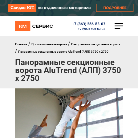
+7 (863) 256-53-03
КАТАЛОГ
+7 (903) 406-53-03
Ворота
Роллеты
/
/
Главная
Промышленные ворота
Панорамные секционные ворота
Автоматика
/
Панорамные секционные ворота AluTrend (АЛП) 3750 х 2750
Перегрузочное оборудование
Панорамные секционные
Уличные калитки
Шлагбаумы
ворота AluTrend (АЛП) 3750
Противопожарные ворота
х 2750
Противопожарные шторы
Внешняя солнцезащита
Комплектующие
Маркизы
Окна, порталы, двери
МЕНЮ
Главная