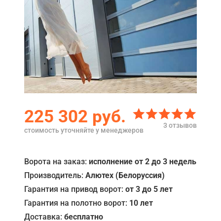
Акции
Примеры работ
Ремонт
Сервис
Кредит
225 302
руб.
О компании
3 отзывов
стоимость уточняйте у менеджеров
Где купить
Отзывы
Ворота на заказ:
исполнение от 2 до 3 недель
Производитель:
Алютех (Белоруссия)
Контакты
Гарантия на привод ворот:
от 3 до 5 лет
Гарантия на полотно ворот:
10 лет
Доставка:
бесплатно