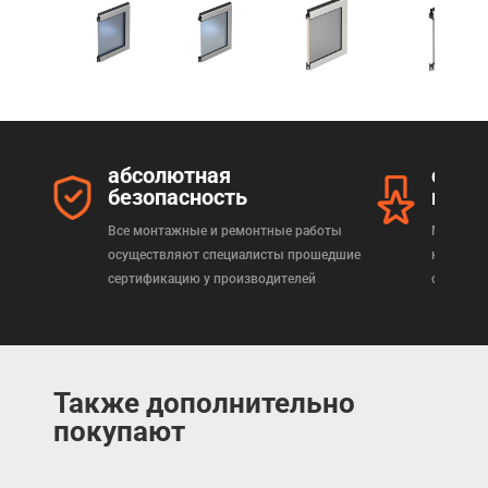
абсолютная
серт
безопасность
прод
Все монтажные и ремонтные работы
Мы реал
осуществляют специалисты прошедшие
которая
сертификацию у производителей
сертифи
Также дополнительно
покупают