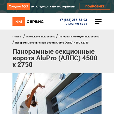
+7 (863) 256-53-03
КАТАЛОГ
+7 (903) 406-53-03
Ворота
Роллеты
/
/
Главная
Промышленные ворота
Панорамные секционные ворота
Автоматика
/
Панорамные секционные ворота AluPro (АЛПC) 4500 х 2750
Перегрузочное оборудование
Панорамные секционные
Уличные калитки
Шлагбаумы
ворота AluPro (АЛПC) 4500
Противопожарные ворота
х 2750
Противопожарные шторы
Внешняя солнцезащита
Комплектующие
Маркизы
Окна, порталы, двери
МЕНЮ
Главная