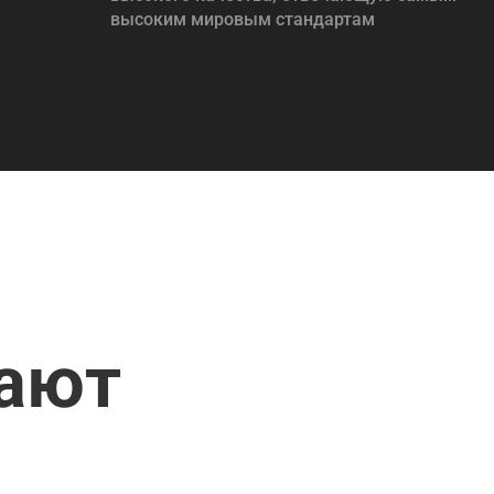
высоким мировым стандартам
пают