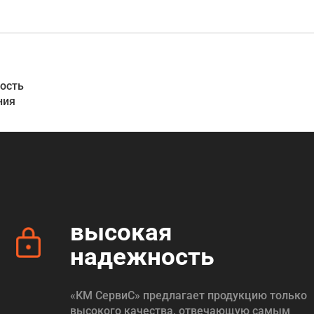
рость
ния
высокая
надежность
«КМ СервиС» предлагает продукцию только
высокого качества, отвечающую самым