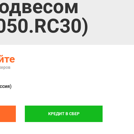
подвесом
050.RC30)
йте
жеров
ссия)
КРЕДИТ В СБЕР