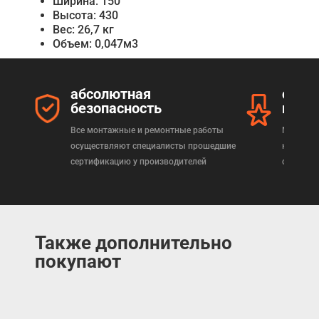
Ширина: 150
Высота: 430
Вес: 26,7 кг
Объем: 0,047м3
абсолютная
серт
безопасность
прод
Все монтажные и ремонтные работы
Мы реал
осуществляют специалисты прошедшие
которая
сертификацию у производителей
сертифи
Также дополнительно
покупают