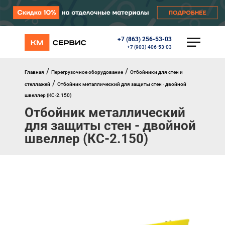
+7 (863) 256-53-03
КАТАЛОГ
+7 (903) 406-53-03
Ворота
Роллеты
/
/
Главная
Перегрузочное оборудование
Отбойники для стен и
Автоматика
/
стеллажей
Отбойник металлический для защиты стен - двойной
Перегрузочное оборудование
швеллер (КС-2.150)
Уличные калитки
Отбойник металлический
Шлагбаумы
Противопожарные ворота
для защиты стен - двойной
Противопожарные шторы
швеллер (КС-2.150)
Внешняя солнцезащита
Комплектующие
Маркизы
Окна, порталы, двери
МЕНЮ
Главная