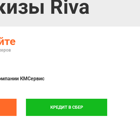
изы Riva
йте
жеров
омпании КМСервис
КРЕДИТ В СБЕР