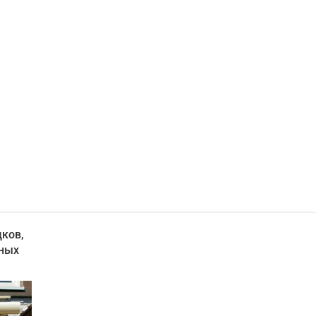
дков,
ьных