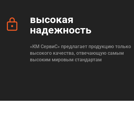
высокая
надежность
«КМ СервиС» предлагает продукцию только
высокого качества, отвечающую самым
высоким мировым стандартам