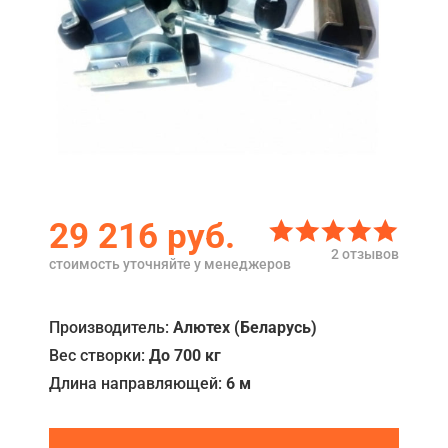
Акции
Примеры работ
Ремонт
Сервис
Кредит
29 216
руб.
О компании
2 отзывов
стоимость уточняйте у менеджеров
Где купить
Отзывы
Производитель:
Алютех (Беларусь)
Вес створки:
До 700 кг
Контакты
Длина направляющей:
6 м