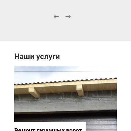
Наши услуги
Ремонт гаражных ворот
Ремо