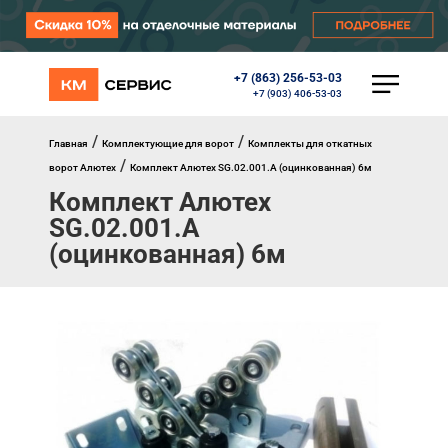
+7 (863) 256-53-03
КАТАЛОГ
+7 (903) 406-53-03
Ворота
Роллеты
/
/
Главная
Комплектующие для ворот
Комплекты для откатных
Автоматика
/
ворот Алютех
Комплект Алютех SG.02.001.A (оцинкованная) 6м
Перегрузочное оборудование
Комплект Алютех
Уличные калитки
Шлагбаумы
SG.02.001.A
Противопожарные ворота
(оцинкованная) 6м
Противопожарные шторы
Внешняя солнцезащита
Комплектующие
Маркизы
Окна, порталы, двери
МЕНЮ
Главная