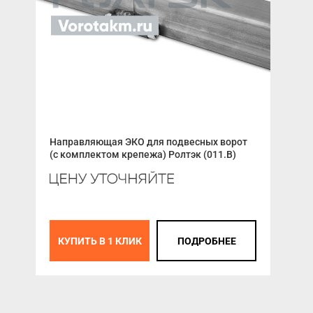
Направляющая ЭКО для подвесных ворот
Гру
(с комплектом крепежа) Ролтэк (011.В)
ГУ-
5 4
К
КУПИТЬ В 1 КЛИК
ПОДРОБНЕЕ