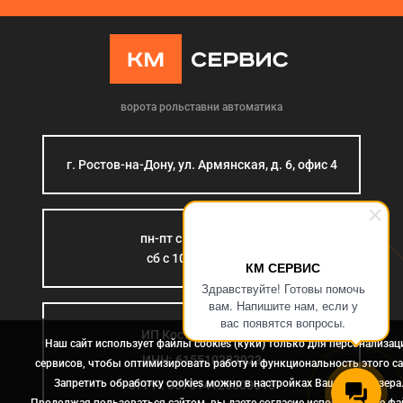
ворота рольставни автоматика
г. Ростов-на-Дону, ул. Армянская, д. 6, офис 4
пн-пт с 9:00 до 18:00
сб с 10:00 до 15:00
КМ СЕРВИС
Здравствуйте! Готовы помочь
вам. Напишите нам, если у
вас появятся вопросы.
ИП Костромина Л.Б.
Наш сайт использует файлы cookies (куки) только для персонализац
ИНН: 615510383923
сервисов, чтобы оптимизировать работу и функциональность этого са
Запретить обработку cookies можно в настройках Вашего браузера
ОГРН: 307614126000015