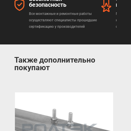
безопасность
прод
Все монтажные и ремонтные работы
Мы реал
осуществляют специалисты прошедшие
которая
сертификацию у производителей
сертифи
Также дополнительно
покупают