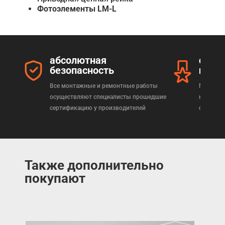
Фотоэлементы LM-L
абсолютная
серт
безопасность
прод
Все монтажные и ремонтные работы
Мы реал
осуществляют специалисты прошедшие
которая
сертификацию у производителей
сертифи
Также дополнительно
покупают