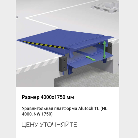
Размер 4000x1750 мм
Выд
Уравнительная платформа Alutech TL (NL
цен
4000, NW 1750)
К