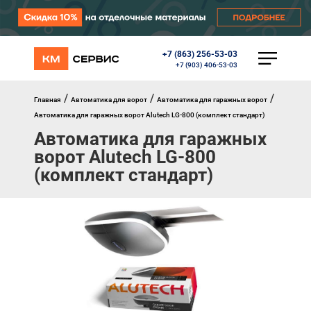
+7 (863) 256-53-03
КАТАЛОГ
+7 (903) 406-53-03
Ворота
Роллеты
/
/
/
Главная
Автоматика для ворот
Автоматика для гаражных ворот
Автоматика
Автоматика для гаражных ворот Alutech LG-800 (комплект стандарт)
Перегрузочное оборудование
Автоматика для гаражных
Уличные калитки
ворот Alutech LG-800
Шлагбаумы
Противопожарные ворота
(комплект стандарт)
Противопожарные шторы
Внешняя солнцезащита
Комплектующие
Маркизы
Окна, порталы, двери
МЕНЮ
Главная