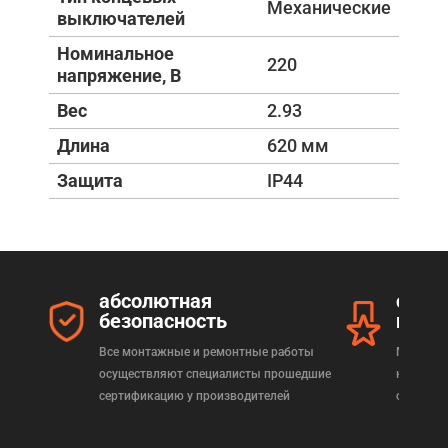
Механические
выключателей
Номинальное
220
напряжение, В
Вес
2.93
Длина
620 мм
Защита
IP44
абсолютная
серт
безопасность
прод
Все монтажные и ремонтные работы
Мы реал
осуществляют специалисты прошедшие
которая
сертификацию у производителей
сертифи