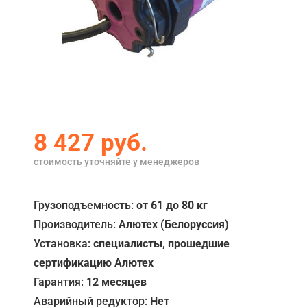
Акции
Примеры работ
Сервис
Ремонт
Кредит
8 427
руб.
О компании
стоимость уточняйте у менеджеров
Где купить
Грузоподъемность:
от 61 до 80 кг
Отзывы
Производитель:
Алютех (Белоруссия)
Установка:
специалисты, прошедшие
Контакты
сертификацию Алютех
Гарантия:
12 месяцев
Аварийный редуктор:
Нет