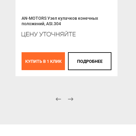
AN-MOTORS Узел кулачков конечных
Вал
положений, ASI.304
MOT
ASB
КУПИТЬ В 1 КЛИК
ПОДРОБНЕЕ
К