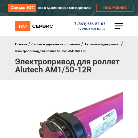
+7 (863) 256-53-03
КАТАЛОГ
+7 (903) 406-53-03
Ворота
Роллеты
/
/
/
Главная
Системы управления роллетами
Автоматика для роллет
Автоматика
Электропривод для роллет Alutech AM1/50-12R
Перегрузочное оборудование
Электропривод для роллет
Уличные калитки
Alutech AM1/50-12R
Шлагбаумы
Противопожарные ворота
Противопожарные шторы
Внешняя солнцезащита
Комплектующие
Маркизы
Окна, порталы, двери
МЕНЮ
Главная