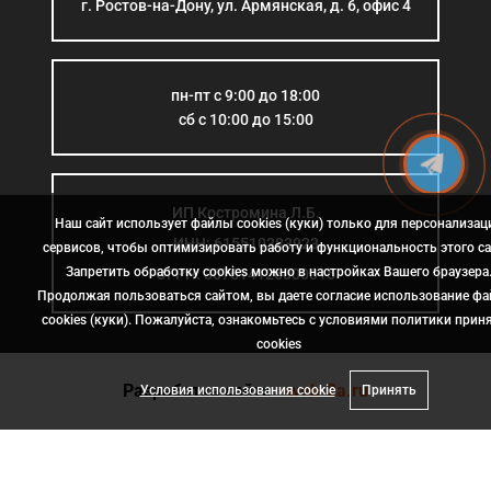
г. Ростов-на-Дону, ул. Армянская, д. 6, офис 4
пн-пт с 9:00 до 18:00
сб с 10:00 до 15:00
ИП Костромина Л.Б.
Наш сайт использует файлы cookies (куки) только для персонализац
ИНН: 615510383923
сервисов, чтобы оптимизировать работу и функциональность этого са
Запретить обработку cookies можно в настройках Вашего браузера
ОГРН: 307614126000015
Продолжая пользоваться сайтом, вы даете согласие использование ф
cookies (куки). Пожалуйста, ознакомьтесь с условиями политики прин
сookies
Разработка сайта
- web-2a.ru
Условия использования cookie
Принять