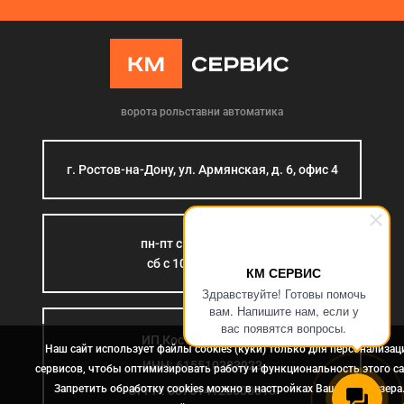
ворота рольставни автоматика
г. Ростов-на-Дону, ул. Армянская, д. 6, офис 4
пн-пт с 9:00 до 18:00
сб с 10:00 до 15:00
КМ СЕРВИС
Здравствуйте! Готовы помочь
вам. Напишите нам, если у
вас появятся вопросы.
ИП Костромина Л.Б.
Наш сайт использует файлы cookies (куки) только для персонализац
ИНН: 615510383923
сервисов, чтобы оптимизировать работу и функциональность этого са
Запретить обработку cookies можно в настройках Вашего браузера
ОГРН: 307614126000015