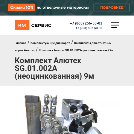
+7 (863) 256-53-03
КАТАЛОГ
+7 (903) 406-53-03
Ворота
Роллеты
/
/
Главная
Комплектующие для ворот
Комплекты для откатных
Автоматика
/
ворот Алютех
Комплект Алютех SG.01.002A (неоцинкованная) 9м
Перегрузочное оборудование
Комплект Алютех
Уличные калитки
Шлагбаумы
SG.01.002A
Противопожарные ворота
(неоцинкованная) 9м
Противопожарные шторы
Внешняя солнцезащита
Комплектующие
Маркизы
Окна, порталы, двери
МЕНЮ
Главная