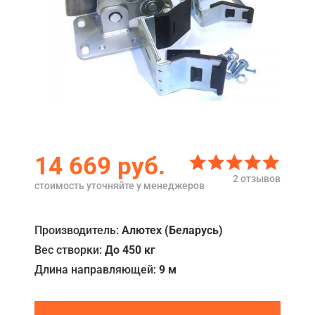
Акции
Примеры работ
Сервис
Ремонт
Кредит
14 669
руб.
О компании
2 отзывов
стоимость уточняйте у менеджеров
Где купить
Отзывы
Производитель:
Алютех (Беларусь)
Вес створки:
До 450 кг
Контакты
Длина направляющей:
9 м