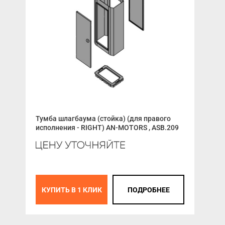
Тумба шлагбаума (стойка) (для правого
Рол
исполнения - RIGHT) AN-MOTORS , ASB.209
303
КУПИТЬ В 1 КЛИК
ПОДРОБНЕЕ
К