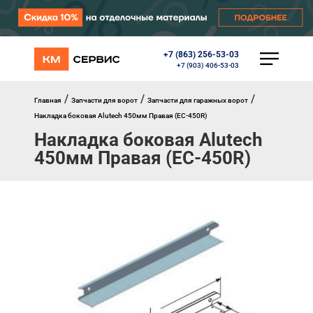
+7 (863) 256-53-03
КАТАЛОГ
+7 (903) 406-53-03
Ворота
Роллеты
/
/
/
Главная
Запчасти для ворот
Запчасти для гаражных ворот
Автоматика
Накладка боковая Alutech 450мм Правая (EC-450R)
Перегрузочное оборудование
Накладка боковая Alutech
Уличные калитки
450мм Правая (EC-450R)
Шлагбаумы
Противопожарные ворота
Противопожарные шторы
Внешняя солнцезащита
Комплектующие
Маркизы
Окна, порталы, двери
МЕНЮ
Главная