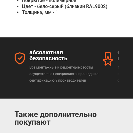
Покрытие - полимерное
Цвет - бело-серый (близкий RAL9002)
Толщина, мм - 1
абсолютная
серт
безопасность
прод
Все монтажные и ремонтные работы
Мы реал
осуществляют специалисты прошедшие
которая
сертификацию у производителей
сертифи
Также дополнительно
покупают