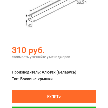
Акции
Примеры работ
Ремонт
Сервис
Кредит
310
руб.
О компании
стоимость уточняйте у менеджеров
Где купить
Производитель:
Алютех (Беларусь)
Отзывы
Тип:
Боковые крышки
Контакты
КУПИТЬ