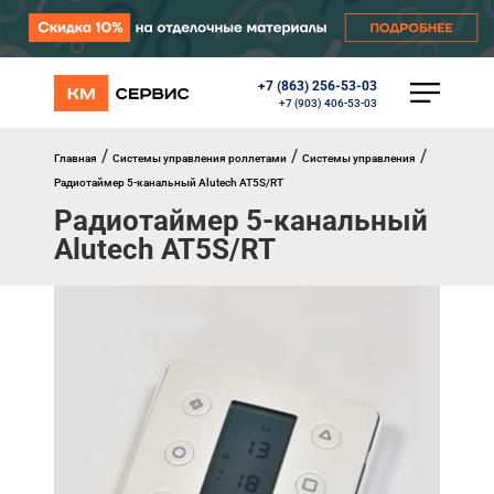
+7 (863) 256-53-03
КАТАЛОГ
+7 (903) 406-53-03
Ворота
Роллеты
/
/
/
Главная
Системы управления роллетами
Системы управления
Автоматика
Радиотаймер 5-канальный Alutech AT5S/RT
Перегрузочное оборудование
Радиотаймер 5-канальный
Уличные калитки
Alutech AT5S/RT
Шлагбаумы
Противопожарные ворота
Противопожарные шторы
Внешняя солнцезащита
Комплектующие
Маркизы
Окна, порталы, двери
МЕНЮ
Главная