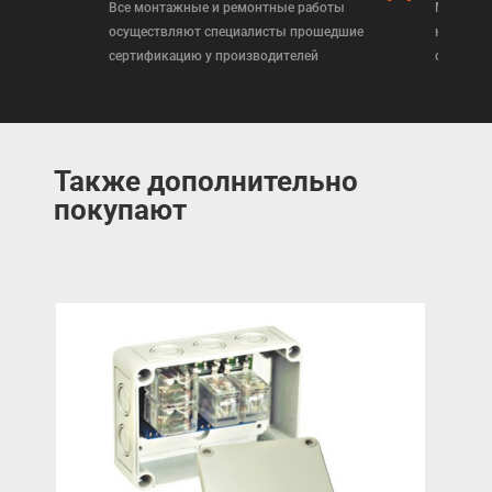
Все монтажные и ремонтные работы
Мы реал
осуществляют специалисты прошедшие
которая
сертификацию у производителей
сертифи
Также дополнительно
покупают