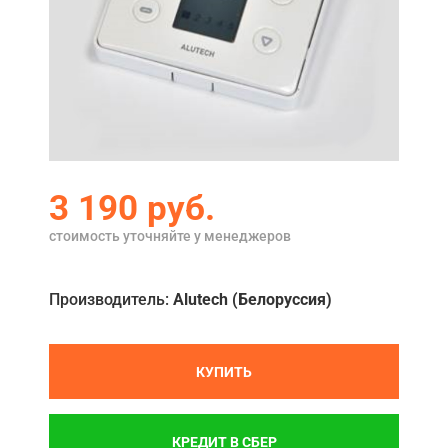
Акции
Примеры работ
Ремонт
Сервис
Кредит
3 190
руб.
О компании
стоимость уточняйте у менеджеров
Где купить
Производитель:
Alutech (Белоруссия)
Отзывы
Контакты
КУПИТЬ
КРЕДИТ В СБЕР