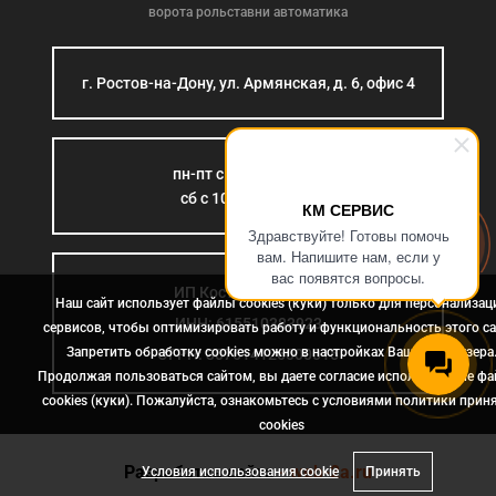
ворота рольставни автоматика
г. Ростов-на-Дону, ул. Армянская, д. 6, офис 4
пн-пт с 9:00 до 18:00
сб с 10:00 до 15:00
КМ СЕРВИС
Здравствуйте! Готовы помочь
вам. Напишите нам, если у
вас появятся вопросы.
ИП Костромина Л.Б.
Наш сайт использует файлы cookies (куки) только для персонализац
ИНН: 615510383923
сервисов, чтобы оптимизировать работу и функциональность этого са
Запретить обработку cookies можно в настройках Вашего браузера
ОГРН: 307614126000015
Продолжая пользоваться сайтом, вы даете согласие использование ф
cookies (куки). Пожалуйста, ознакомьтесь с условиями политики прин
сookies
Разработка сайта
- web-2a.ru
Условия использования cookie
Принять