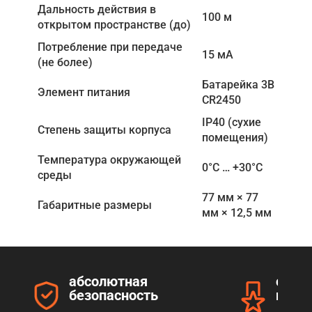
Дальность действия в
100 м
открытом пространстве (до)
Потребление при передаче
15 мА
(не более)
Батарейка 3В
Элемент питания
CR2450
IР40 (сухие
Степень защиты корпуса
помещения)
Температура окружающей
0°С … +30°С
среды
77 мм × 77
Габаритные размеры
мм × 12,5 мм
абсолютная
серт
безопасность
прод