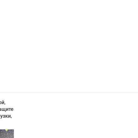
ой,
защите
узки,