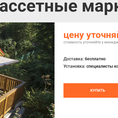
ассетные мар
цену уточня
стоимость уточняйте у менед
Доставка:
бесплатно
Установка:
специалисты к
КУПИТЬ