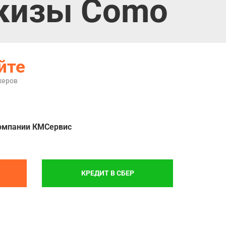
кизы Como
йте
жеров
омпании КМСервис
КРЕДИТ В СБЕР