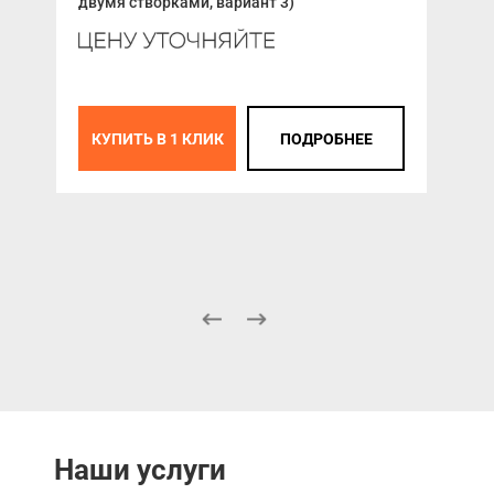
двумя створками, вариант 3)
4 2
К
КУПИТЬ В 1 КЛИК
ПОДРОБНЕЕ
Наши услуги