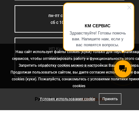
пн-пт с 9:00 до 18:00
сб с 10:00 до 15:00
КМ СЕРВИС
Здравствуйте! Готовы помочь
вам. Напишите нам, если у
вас появятся вопросы.
ИП Костромина Л.Б.
Наш сайт использует файлы cookies (куки) только для персонализац
ИНН: 615510383923
сервисов, чтобы оптимизировать работу и функциональность этого са
Запретить обработку cookies можно в настройках Вашего браузера
ОГРН: 307614126000015
Продолжая пользоваться сайтом, вы даете согласие использование ф
cookies (куки). Пожалуйста, ознакомьтесь с условиями политики прин
сookies
Разработка сайта
- web-2a.ru
Условия использования cookie
Принять