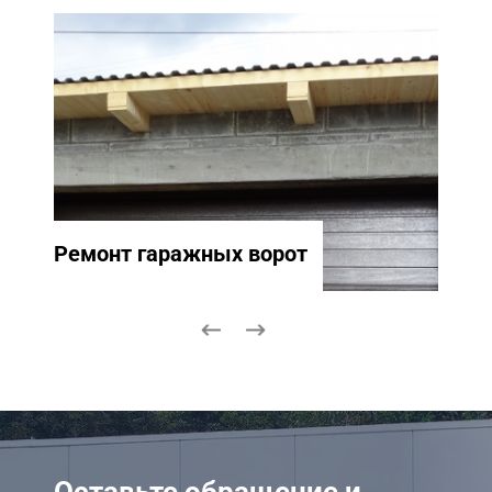
Ремонт гаражных ворот
Ремо
Оставьте обращение и