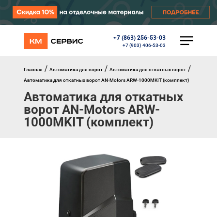
+7 (863) 256-53-03
КАТАЛОГ
+7 (903) 406-53-03
Ворота
Роллеты
/
/
/
Главная
Автоматика для ворот
Автоматика для откатных ворот
Автоматика
Автоматика для откатных ворот AN-Motors ARW-1000МKIT (комплект)
Перегрузочное оборудование
Автоматика для откатных
Уличные калитки
ворот AN-Motors ARW-
Шлагбаумы
Противопожарные ворота
1000МKIT (комплект)
Противопожарные шторы
Внешняя солнцезащита
Комплектующие
Маркизы
Окна, порталы, двери
МЕНЮ
Главная