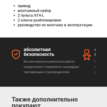
привод
монтажный набор
2 пульта AT4-L
2 ключа разблокировки
руководство по монтажу и эксплуатации
абсолютная
серт
безопасность
прод
Все монтажные и ремонтные работы
Мы реал
осуществляют специалисты прошедшие
которая
сертификацию у производителей
сертифи
Также дополнительно
покупают