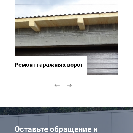
Ремонт гаражных ворот
Ремо
Оставьте обращение и