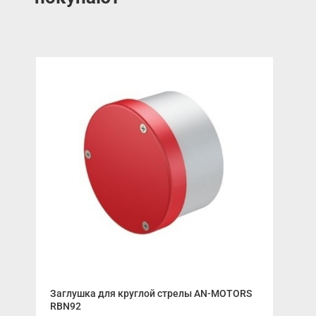
Пло
Заглушка для круглой стрелы AN-MOTORS
Выс
RBN92