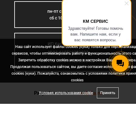
пн-пт с 9:00 до 18:00
сб с 10:00 до 15:00
КМ СЕРВИС
Здравствуйте! Готовы помочь
вам. Напишите нам, если у
вас появятся вопросы.
ИП Костромина Л.Б.
Наш сайт использует файлы cookies (куки) только для персонализац
ИНН: 615510383923
сервисов, чтобы оптимизировать работу и функциональность этого са
Запретить обработку cookies можно в настройках Вашего браузера
ОГРН: 307614126000015
Продолжая пользоваться сайтом, вы даете согласие использование ф
cookies (куки). Пожалуйста, ознакомьтесь с условиями политики прин
сookies
Разработка сайта
- web-2a.ru
Условия использования cookie
Принять