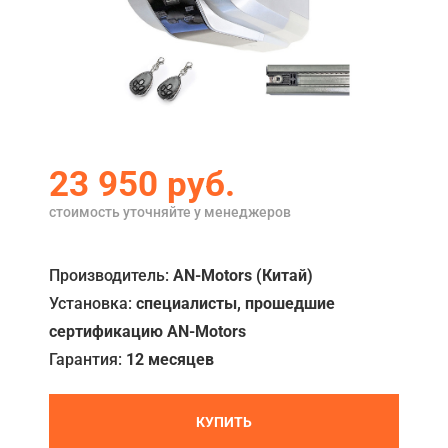
Акции
Примеры работ
Ремонт
Сервис
23 950 руб.
Кредит
стоимость уточняйте у менеджеров
О компании
Производитель:
AN-Motors (Китай)
Где купить
Установка:
специалисты, прошедшие
Отзывы
сертификацию AN-Motors
Контакты
Гарантия:
12 месяцев
КУПИТЬ