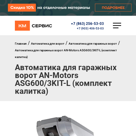
+7 (863) 256-53-03
КАТАЛОГ
+7 (903) 406-53-03
Ворота
Роллеты
/
/
/
Главная
Автоматика для ворот
Автоматика для гаражных ворот
Автоматика
Автоматика для гаражных ворот AN-Motors ASG600/3KIT-L (комплект
Перегрузочное оборудование
калитка)
Уличные калитки
Автоматика для гаражных
Шлагбаумы
ворот AN-Motors
Противопожарные ворота
Противопожарные шторы
ASG600/3KIT-L (комплект
Внешняя солнцезащита
калитка)
Комплектующие
Маркизы
Окна, порталы, двери
МЕНЮ
Главная