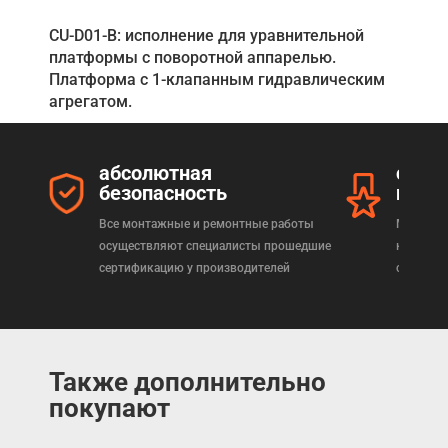
CU-D01-B: исполнение для уравнительной
платформы с поворотной аппарелью.
Платформа с 1-клапанным гидравлическим
агрегатом.
абсолютная
серт
безопасность
прод
Все монтажные и ремонтные работы
Мы реал
осуществляют специалисты прошедшие
которая
сертификацию у производителей
сертифи
Также дополнительно
покупают