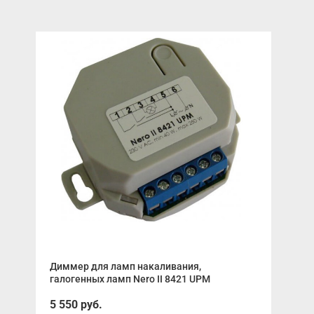
Диммер для ламп накаливания,
Под
галогенных ламп Nero II 8421 UPM
от 
5 550 руб.