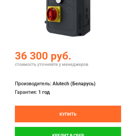
Акции
Примеры работ
Ремонт
Сервис
36 300
руб.
Кредит
стоимость уточняйте у менеджеров
О компании
Производитель:
Alutech (Беларусь)
Где купить
Гарантия:
1 год
Отзывы
Контакты
КУПИТЬ
КРЕДИТ В СБЕР