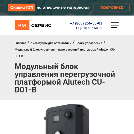
+7 (863) 256-53-03
КАТАЛОГ
+7 (903) 406-53-03
Ворота
Роллеты
/
/
/
Главная
Аксессуары для автоматики
Блоки управления
Автоматика
Модульный блок управления перегрузочной платформой Alutech CU-
Перегрузочное оборудование
D01-B
Уличные калитки
Модульный блок
Шлагбаумы
управления перегрузочной
Противопожарные ворота
Противопожарные шторы
платформой Alutech CU-
Внешняя солнцезащита
D01-B
Комплектующие
Маркизы
Окна, порталы, двери
МЕНЮ
Главная